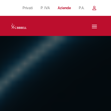
Privati
P. IVA
Aziende
P.A.