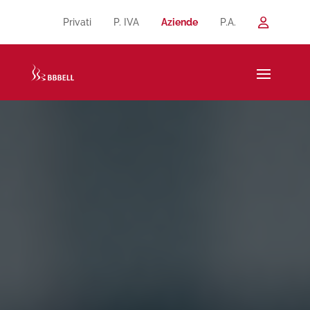
Privati
P. IVA
Aziende
P.A.