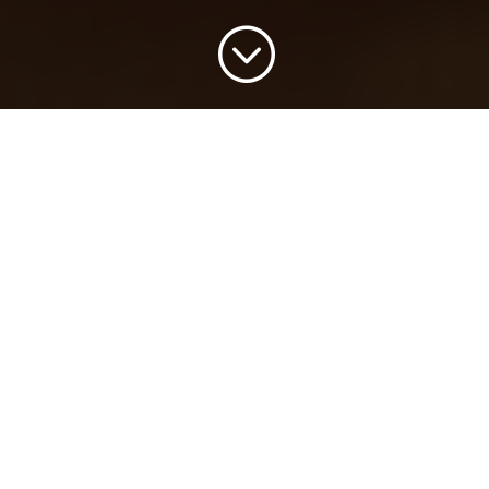
;
Il tuo spazio web da 10 Gigabyte ospitato
all'interno di un'infrastruttura adeguata e
sicura, con possibilità di accedere a FTP,
PHP, PERL e di usufruire del servizio di
backup e ripristino. Registra il tuo dominio
e metti live le pagine del tuo sito web o la
tua piattaforma e-commerce.