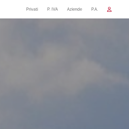
Privati
P. IVA
Aziende
P.A.